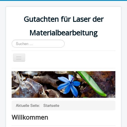
Gutachten für Laser der
Materialbearbeitung
Suchen
...
Navigation
an/aus
Startseite
Über uns
Leistungen
Risiken bei Lasern
Aktuelle Seite:
Startseite
Willkommen